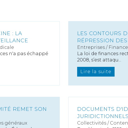
NE : LA
LES CONTOURS D
VEILLANCE
RÉPRESSION DES
dicale
Entreprises
/
Finance
ces n'a pas échappé
La loi de finances re
2008, s’est attaqu...
Lire la suite
MITÉ REMET SON
DOCUMENTS D'IDE
JURIDICTIONNEL
es généraux
Collectivités
/
Conten