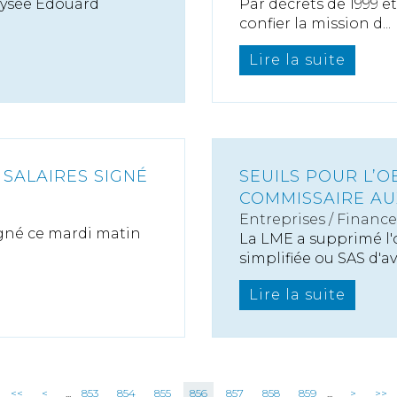
Élysée Édouard
Par décrets de 1999 e
confier la mission d...
Lire la suite
 SALAIRES SIGNÉ
SEUILS POUR L’
COMMISSAIRE AU
Entreprises
/
Finance
signé ce mardi matin
La LME a supprimé l'
simplifiée ou SAS d'av.
Lire la suite
<<
<
...
853
854
855
856
857
858
859
...
>
>>