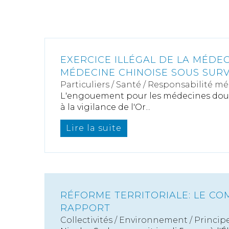
EXERCICE ILLÉGAL DE LA MÉDECI
MÉDECINE CHINOISE SOUS SUR
Particuliers
/
Santé
/
Responsabilité mé
L'engouement pour les médecines dou
à la vigilance de l'Or...
Lire la suite
RÉFORME TERRITORIALE: LE CO
RAPPORT
Collectivités
/
Environnement
/
Princip