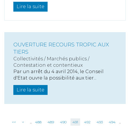
Lire la suite
OUVERTURE RECOURS TROPIC AUX
TIERS
Collectivités
/
Marchés publics
/
Contestation et contentieux
Par un arrêt du 4 avril 2014, le Conseil
d'Etat ouvre la possibilité aux tier...
Lire la suite
<<
<
...
488
489
490
491
492
493
494
...