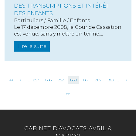
DES TRANSCRIPTIONS ET INTÉRÊT
DES ENFANTS
Particuliers
/
Famille
/
Enfants
Le 17 décembre 2008, la Cour de Cassation
est venue, sans y mettre un terme,...
Lire la suite
<<
<
...
857
858
859
860
861
862
863
...
>
>>
CABINET D'AVOCATS AVRIL &