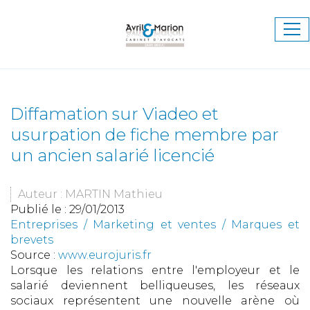
Ouv
le
me
Diffamation sur Viadeo et
usurpation de fiche membre par
un ancien salarié licencié
Auteur : MARTIN Mathieu
Publié le :
29/01/2013
Entreprises
/
Marketing et ventes
/
Marques et
brevets
Source :
www.eurojuris.fr
Lorsque les relations entre l'employeur et le
salarié deviennent belliqueuses, les réseaux
sociaux représentent une nouvelle arène où