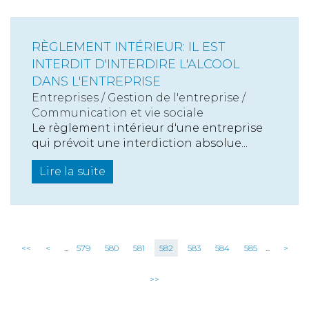
RÈGLEMENT INTÉRIEUR: IL EST
INTERDIT D'INTERDIRE L'ALCOOL
DANS L'ENTREPRISE
Entreprises
/
Gestion de l'entreprise
/
Communication et vie sociale
Le règlement intérieur d'une entreprise
qui prévoit une interdiction absolue...
Lire la suite
<<
<
...
579
580
581
582
583
584
585
...
>
>>