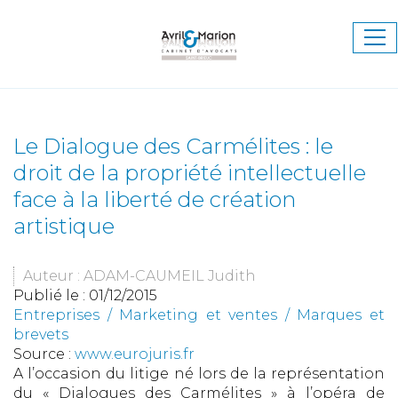
Ouv
le
me
Le Dialogue des Carmélites : le
droit de la propriété intellectuelle
face à la liberté de création
artistique
Auteur : ADAM-CAUMEIL Judith
Publié le :
01/12/2015
Entreprises
/
Marketing et ventes
/
Marques et
brevets
Source :
www.eurojuris.fr
A l’occasion du litige né lors de la représentation
du « Dialogues des Carmélites » à l’opéra de