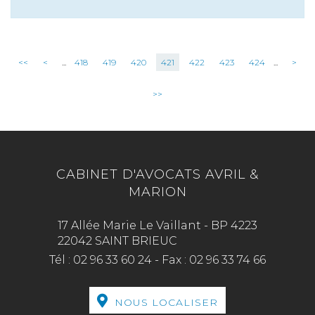
<<
<
...
418
419
420
421
422
423
424
...
>
>>
CABINET D'AVOCATS AVRIL &
MARION
17 Allée Marie Le Vaillant - BP 4223
22042 SAINT BRIEUC
Tél :
02 96 33 60 24
-
Fax :
02 96 33 74 66
NOUS LOCALISER