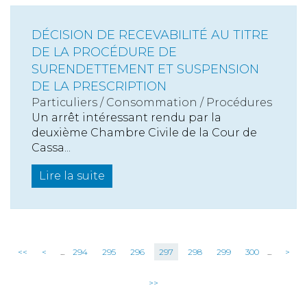
DÉCISION DE RECEVABILITÉ AU TITRE
DE LA PROCÉDURE DE
SURENDETTEMENT ET SUSPENSION
DE LA PRESCRIPTION
Particuliers
/
Consommation
/
Procédures
Un arrêt intéressant rendu par la
deuxième Chambre Civile de la Cour de
Cassa...
Lire la suite
<<
<
...
294
295
296
297
298
299
300
...
>
>>