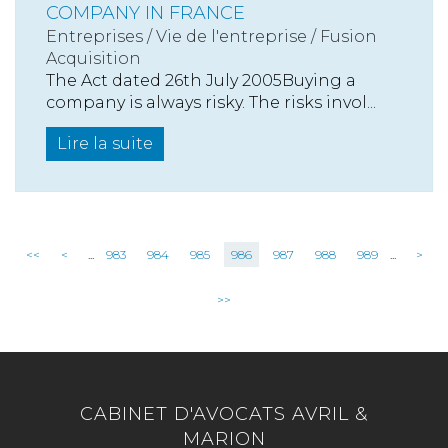
COMPANY IN FRANCE
Entreprises
/
Vie de l'entreprise
/
Fusion
Acquisition
The Act dated 26th July 2005Buying a
company is always risky. The risks invol...
Lire la suite
<<
<
...
983
984
985
986
987
988
989
...
>
>>
CABINET D'AVOCATS AVRIL &
MARION