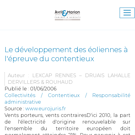
Ouv
le
me
Le développement des éoliennes à
l'épreuve du contentieux
Auteur : LEXCAP RENNES – DRUAIS LAHALLE
DERVILLERS & ROUHAUD
Publié le :
01/06/2006
Collectivités
/
Contentieux
/
Responsabilité
administrative
Source :
www.eurojuris.fr
Vents porteurs, vents contrairesD'ici 2010, la part
de l'électricité d'origine renouvelable sur
l'ensemble du territoire européen doit