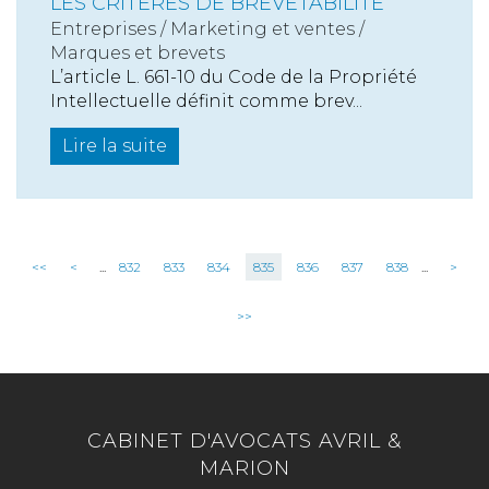
LES CRITÈRES DE BREVETABILITÉ
Entreprises
/
Marketing et ventes
/
Marques et brevets
L’article L. 661-10 du Code de la Propriété
Intellectuelle définit comme brev...
Lire la suite
<<
<
...
832
833
834
835
836
837
838
...
>
>>
CABINET D'AVOCATS AVRIL &
MARION