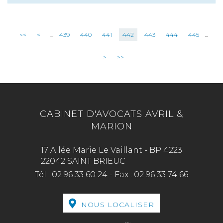
<<
<
...
439
440
441
442
443
444
445
...
>
>>
CABINET D'AVOCATS AVRIL &
MARION
17 Allée Marie Le Vaillant - BP 4223
22042 SAINT BRIEUC
Tél :
02 96 33 60 24
-
Fax :
02 96 33 74 66
NOUS LOCALISER