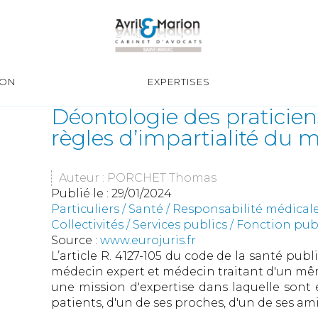
ION
EXPERTISES
Déontologie des praticiens
règles d’impartialité du 
Auteur : PORCHET Thomas
Publié le :
29/01/2024
Particuliers
/
Santé
/
Responsabilité médical
Collectivités
/
Services publics
/
Fonction publ
Source :
www.eurojuris.fr
L’article R. 4127-105 du code de la santé publi
médecin expert et médecin traitant d'un mê
une mission d'expertise dans laquelle sont e
patients, d'un de ses proches, d'un de ses am