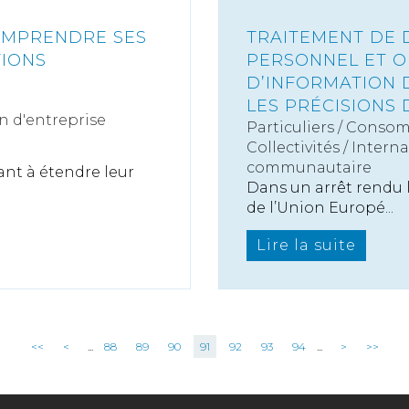
COMPRENDRE SES
TRAITEMENT DE 
TIONS
PERSONNEL ET O
D’INFORMATION 
LES PRÉCISIONS 
n d'entreprise
Particuliers
/
Consom
Collectivités
/
Interna
communautaire
ant à étendre leur
Dans un arrêt rendu l
de l’Union Europé...
Lire la suite
<<
<
...
88
89
90
91
92
93
94
...
>
>>