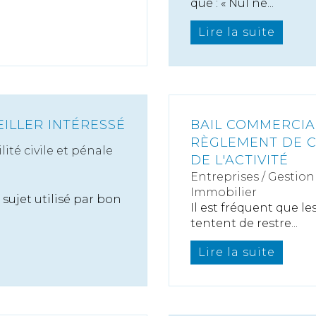
que : « Nul ne...
Lire la suite
EILLER INTÉRESSÉ
BAIL COMMERCIAL
RÈGLEMENT DE C
ité civile et pénale
DE L'ACTIVITÉ
Entreprises
/
Gestion 
Immobilier
 sujet utilisé par bon
Il est fréquent que l
tentent de restre...
Lire la suite