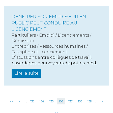
DÉNIGRER SON EMPLOYEUR EN
PUBLIC PEUT CONDUIRE AU
LICENCIEMENT
Particuliers
/
Emploi
/
Licenciements /
Démission
Entreprises
/
Ressources humaines
/
Discipline et licenciement
Discussions entre collègues de travail,
bavardages pourvoyeurs de potins, méd...
Lire la suite
<<
<
...
133
134
135
136
137
138
139
...
>
>>