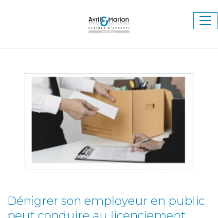
Ouv
le
me
Dénigrer son employeur en public
peut conduire au licenciement