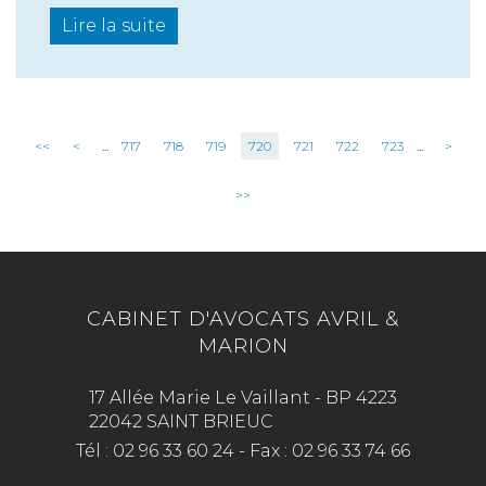
Lire la suite
<<
<
...
717
718
719
720
721
722
723
...
>
>>
CABINET D'AVOCATS AVRIL &
MARION
17 Allée Marie Le Vaillant - BP 4223
22042 SAINT BRIEUC
Tél :
02 96 33 60 24
-
Fax :
02 96 33 74 66