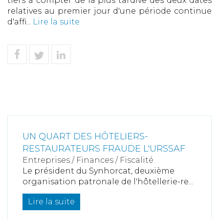
tiers à compter de la plus tardive des deux dates
relatives au premier jour d'une période continue
d'affi...
Lire la suite
UN QUART DES HÔTELIERS-
RESTAURATEURS FRAUDE L'URSSAF
Entreprises
/
Finances
/
Fiscalité
Le président du Synhorcat, deuxième
organisation patronale de l'hôtellerie-re...
Lire la suite