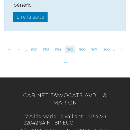
bénéfici...
Lire la suite
<<
<
...
962
963
964
965
966
967
968
...
>
>>
CABINET D'AVOCATS AVRIL &
MARION
17 Allée Marie Le Vaillant - BP 4223
22042 SAINT BRIEUC