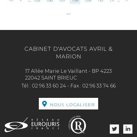
<<
<
...
705
706
707
708
709
710
711
...
>
>>
CABINET D'AVOCATS AVRIL &
MARION
17 Allée Marie Le Vaillant - BP 4223
22042 SAINT BRIEUC
Tél :
02 96 33 60 24
-
Fax :
02 96 33 74 66
NOUS LOCALISER