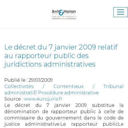
Ouv
le
me
Le décret du 7 janvier 2009 relatif
au rapporteur public des
juridictions administratives
Publié le :
29/01/2009
Collectivités
/
Contentieux
/
Tribunal
administratif/ Procédure administrative
Source :
www.eurojuris.fr
Le décret du 7 janvier 2009 substitue la
dénomination de rapporteur public à celle de
commissaire du gouvernement dans le code de
justice administrative.Le rapporteur publicLe