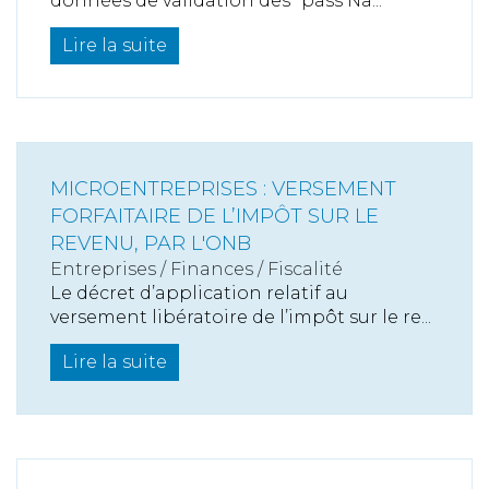
données de validation des "pass Na...
Lire la suite
MICROENTREPRISES : VERSEMENT
FORFAITAIRE DE L’IMPÔT SUR LE
REVENU, PAR L'ONB
Entreprises
/
Finances
/
Fiscalité
Le décret d’application relatif au
versement libératoire de l’impôt sur le re...
Lire la suite