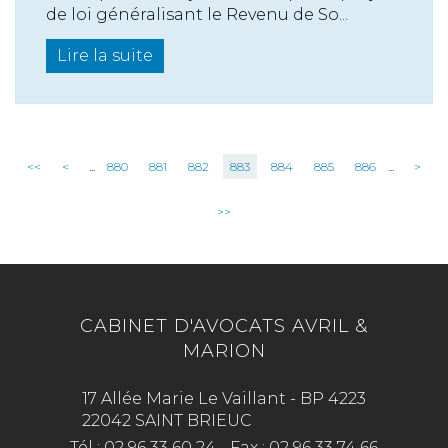
de loi généralisant le Revenu de So...
Lire la suite
<<
<
...
880
881
882
883
884
885
886
...
>
>>
CABINET D'AVOCATS AVRIL &
MARION
17 Allée Marie Le Vaillant - BP 4223
22042 SAINT BRIEUC
Tél :
02 96 33 60 24
-
Fax :
02 96 33 74 66