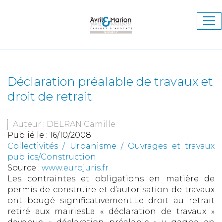
Ouv
le
me
Déclaration préalable de travaux et
droit de retrait
Auteur : DELRAN Camille
Publié le :
16/10/2008
Collectivités
/
Urbanisme
/
Ouvrages et travaux
publics/Construction
Source :
www.eurojuris.fr
Les contraintes et obligations en matière de
permis de construire et d’autorisation de travaux
ont bougé significativement.Le droit au retrait
retiré aux mairiesLa « déclaration de travaux »