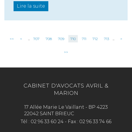
Lire la suite
<<
<
...
707
708
709
710
711
712
713
...
>
>>
CABINET D'AVOCATS AVRIL &
MARION
17 Allée Marie Le Vaillant - BP 4223
22042 SAINT BRIEUC
Tél :
02 96 33 60 24
-
Fax :
02 96 33 74 66