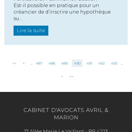
Est-il possible en pratique pour un
créancier de d’inscrire une hypothèque
su...
Lire la suite
<<
<
...
487
488
489
490
491
492
493
...
>
>>
CABINET D'AVOCATS AVRIL &
MARION
17 Allée Marie Le Vaillant - BP 4223