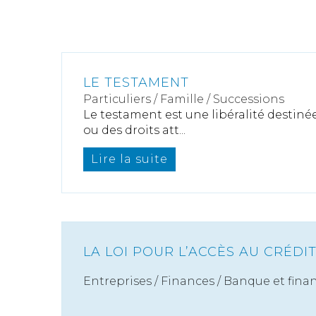
LE TESTAMENT
Particuliers
/
Famille
/
Successions
Le testament est une libéralité destiné
ou des droits att...
Lire la suite
LA LOI POUR L’ACCÈS AU CRÉDI
Entreprises
/
Finances
/
Banque et fina