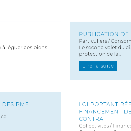
PUBLICATION DE 
Particuliers
/
Consom
e à léguer des biens
Le second volet du dis
protection de la...
Lire la suite
T DES PME
LOI PORTANT R
FINANCEMENT DE
nce
CONTRAT
Collectivités
/
Finance