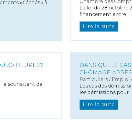
Chambre des Compt
cements « fléchés » à
La loi du 28 octobre 
financement entre l...
Lire la suite
OU 39 HEURES?
DANS QUELS CAS
CHÔMAGE APRÈS
Particuliers
/
Emploi
i le souhaitent de
Les cas des démissio
les démissions pour...
Lire la suite