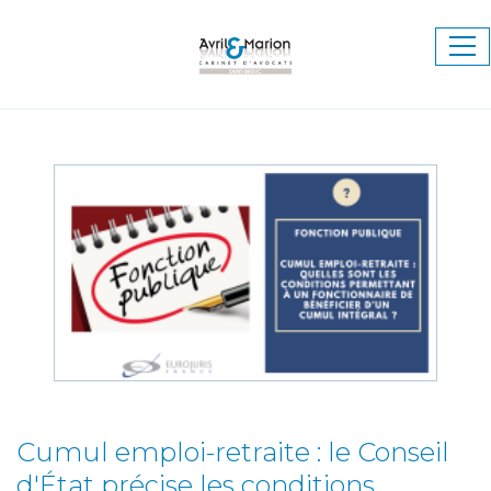
Ouv
le
me
Cumul emploi-retraite : le Conseil
d'État précise les conditions