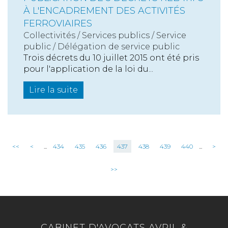
À L'ENCADREMENT DES ACTIVITÉS
FERROVIAIRES
Collectivités
/
Services publics
/
Service
public / Délégation de service public
Trois décrets du 10 juillet 2015 ont été pris
pour l'application de la loi du...
Lire la suite
<<
<
...
434
435
436
437
438
439
440
...
>
>>
CABINET D'AVOCATS AVRIL &