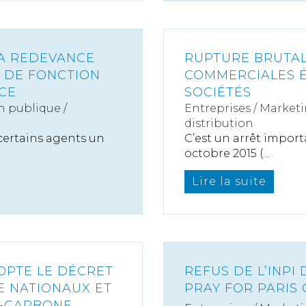
LA REDEVANCE
RUPTURE BRUTAL
 DE FONCTION
COMMERCIALES É
ICE
SOCIÉTÉS
n publique /
Entreprises
/
Marketi
distribution
à certains agents un
C’est un arrêt import
octobre 2015 (...
Lire la suite
DOPTE LE DÉCRET
REFUS DE L’INPI
E NATIONAUX ET
PRAY FOR PARIS 
S-CARBONE