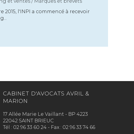
ng et ventes
/
Marques et brevets
e 2015, l'INPI a commencé à recevoir
...
CABINET D'AVOCATS AVRIL &
MARION
17 Allée Marie Le Vaillant - BP 4223
22042 SAINT BRIEUC
Tél :
02 96 33 60 24
-
Fax :
02 96 33 74 66