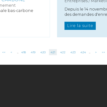
Entreprises
/
Marketi
nnement
Depuis le 14 novembr
onale bas-carbone
des demandes d'enreg
Lire la suite
<<
<
...
418
419
420
421
422
423
424
...
>
>>