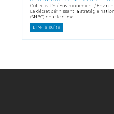
Collectivités
/
Environnement
/
Enviro
Le décret définissant la stratégie nati
(SNBC) pour le clima...
Lire la suite