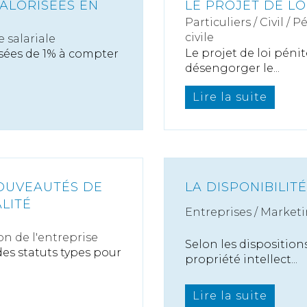
VALORISÉES EN
LE PROJET DE LO
Particuliers
/
Civil / P
civile
 salariale
Le projet de loi péni
isées de 1% à compter
désengorger le...
Lire la suite
NOUVEAUTÉS DE
LA DISPONIBILIT
ALITÉ
Entreprises
/
Marketi
on de l'entreprise
Selon les dispositions
es statuts types pour
propriété intellect...
Lire la suite