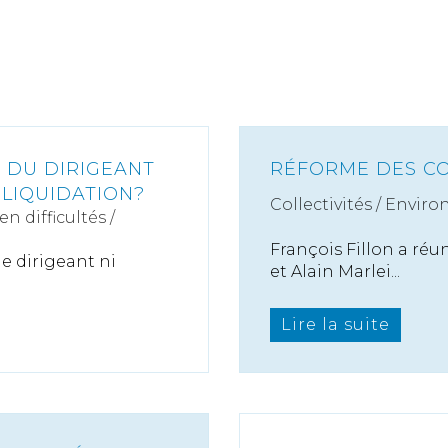
É DU DIRIGEANT
RÉFORME DES CO
LIQUIDATION?
Collectivités
/
Enviro
n difficultés /
François Fillon a réun
e dirigeant ni
et Alain Marlei...
Lire la suite