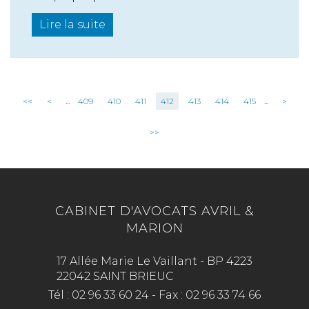
Lire la suite
<<
<
...
409
410
411
412
413
414
415
...
>
>>
CABINET D'AVOCATS AVRIL &
MARION
17 Allée Marie Le Vaillant - BP 4223
22042 SAINT BRIEUC
Tél :
02 96 33 60 24
-
Fax :
02 96 33 74 66