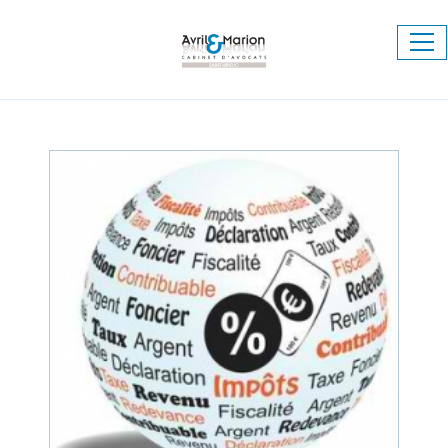
Ouv
le
me