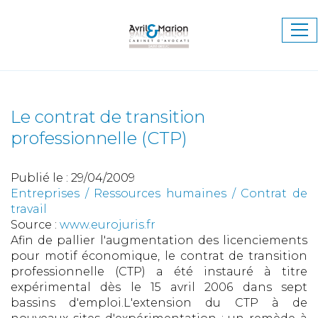
Ouv
le
me
Le contrat de transition
professionnelle (CTP)
Publié le :
29/04/2009
Entreprises
/
Ressources humaines
/
Contrat de
travail
Source :
www.eurojuris.fr
Afin de pallier l'augmentation des licenciements
pour motif économique, le contrat de transition
professionnelle (CTP) a été instauré à titre
expérimental dès le 15 avril 2006 dans sept
bassins d'emploi.L'extension du CTP à de