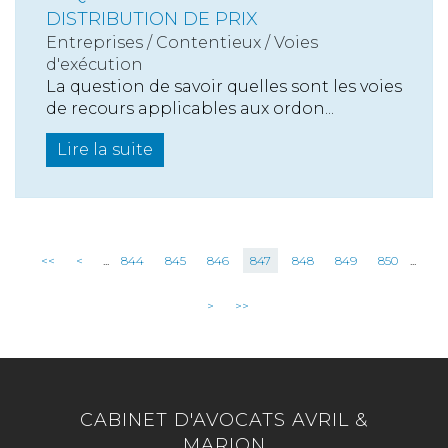
DISTRIBUTION DE PRIX
Entreprises
/
Contentieux
/
Voies
d'exécution
La question de savoir quelles sont les voies
de recours applicables aux ordon...
Lire la suite
<<
<
...
844
845
846
847
848
849
850
...
>
>>
CABINET D'AVOCATS AVRIL &
MARION