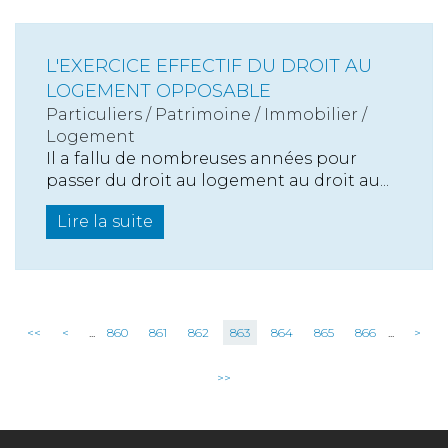
L'EXERCICE EFFECTIF DU DROIT AU
LOGEMENT OPPOSABLE
Particuliers
/
Patrimoine
/
Immobilier /
Logement
Il a fallu de nombreuses années pour
passer du droit au logement au droit au...
Lire la suite
<<
<
...
860
861
862
863
864
865
866
...
>
>>