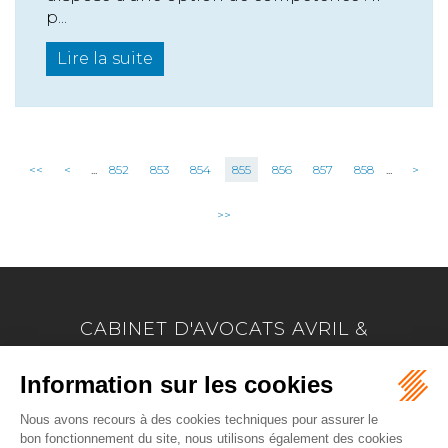
p...
Lire la suite
<<
<
...
852
853
854
855
856
857
858
...
>
>>
CABINET D'AVOCATS AVRIL &
MARION
17 Allée Marie Le Vaillant - BP 4223
22042 SAINT BRIEUC