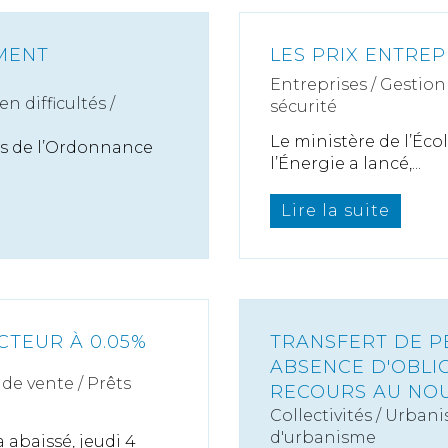
MENT
LES PRIX ENTREP
Entreprises
/
Gestion 
n difficultés /
sécurité
Le ministère de l’Éc
ns de l’Ordonnance
l’Énergie a lancé,...
Lire la suite
CTEUR À 0.05%
TRANSFERT DE P
ABSENCE D'OBLI
de vente / Prêts
RECOURS AU NOU
Collectivités
/
Urbani
d'urbanisme
abaissé, jeudi 4