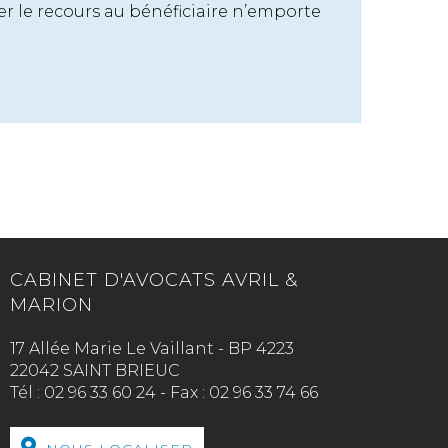
ier le recours au bénéficiaire n’emporte
CABINET D'AVOCATS AVRIL &
MARION
17 Allée Marie Le Vaillant - BP 4223
22042 SAINT BRIEUC
Tél :
02 96 33 60 24
-
Fax :
02 96 33 74 66