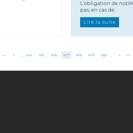
L’obligation de notif
pas, en cas de...
Lire la suite
<<
<
...
474
475
476
477
478
479
480
...
>
>>