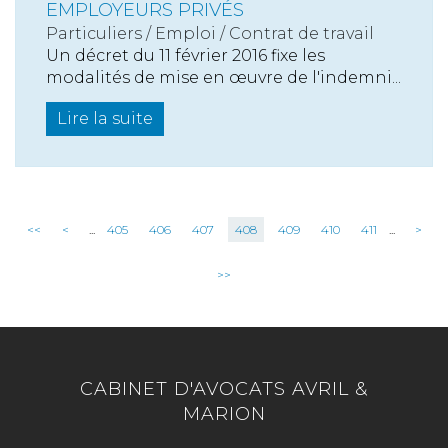
EMPLOYEURS PRIVÉS
Particuliers
/
Emploi
/
Contrat de travail
Un décret du 11 février 2016 fixe les
modalités de mise en œuvre de l'indemni...
Lire la suite
<<
<
...
405
406
407
408
409
410
411
...
>
>>
CABINET D'AVOCATS AVRIL &
MARION