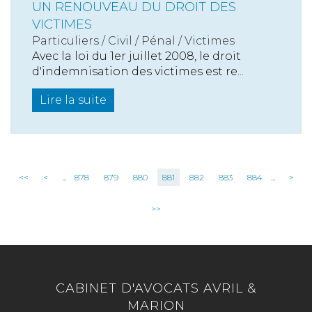
UN RENOUVEAU DU DROIT DES
VICTIMES
Particuliers
/
Civil / Pénal
/
Victimes
Avec la loi du 1er juillet 2008, le droit
d'indemnisation des victimes est re...
Lire la suite
<<
<
...
878
879
880
881
882
883
884
...
>
>>
CABINET D'AVOCATS AVRIL &
MARION