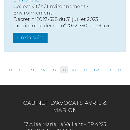
Collectivités
/
Environnement
/
Environnement
Décret n°2023-698 du 31 juillet 2023
modifiant le décret n°2022-750 du 29 avr...
Lire la suite
<<
<
...
96
97
98
99
100
101
102
...
>
>>
CABINET D'AVOCATS AVRIL &
MARION
17 Allée Marie Le Vaillant - BP 4223