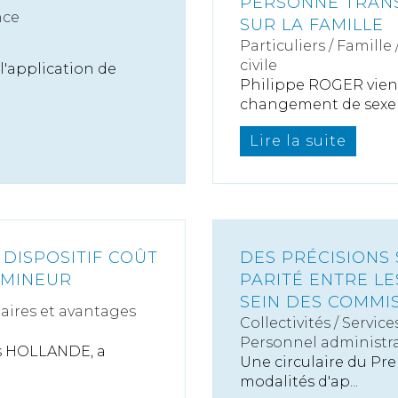
PERSONNE TRAN
nce
SUR LA FAMILLE
Particuliers
/
Famille
civile
l'application de
Philippe ROGER vient 
changement de sexe à 
Lire la suite
 DISPOSITIF COÛT
DES PRÉCISIONS 
 MINEUR
PARITÉ ENTRE L
SEIN DES COMMI
laires et avantages
Collectivités
/
Service
Personnel administra
is HOLLANDE, a
Une circulaire du Prem
modalités d'ap...