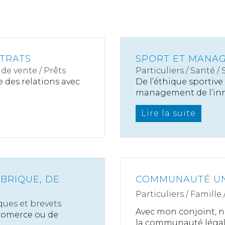
TRATS
SPORT ET MANA
de vente / Prêts
Particuliers
/
Santé
/
e des relations avec
De l’éthique sportive
management de l’inno
Lire la suite
BRIQUE, DE
COMMUNAUTÉ UNI
Particuliers
/
Famille
ues et brevets
Avec mon conjoint, 
 comerce ou de
la communauté légale