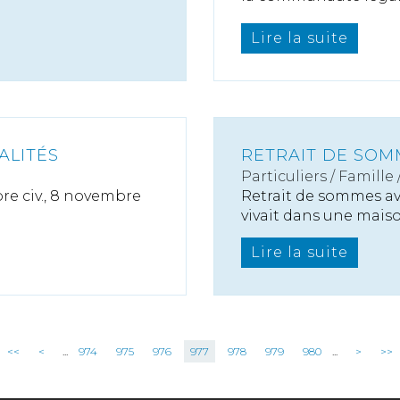
Lire la suite
ALITÉS
RETRAIT DE SOM
Particuliers
/
Famille
re civ., 8 novembre
Retrait de sommes av
vivait dans une maison
Lire la suite
<<
<
...
974
975
976
977
978
979
980
...
>
>>