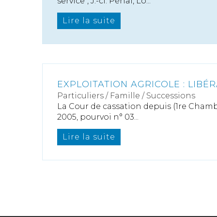
service", J.-cl. Pénal, Lo...
Lire la suite
EXPLOITATION AGRICOLE : LIBÉR
Particuliers
/
Famille
/
Successions
La Cour de cassation depuis (1re Chamb
2005, pourvoi n° 03...
Lire la suite