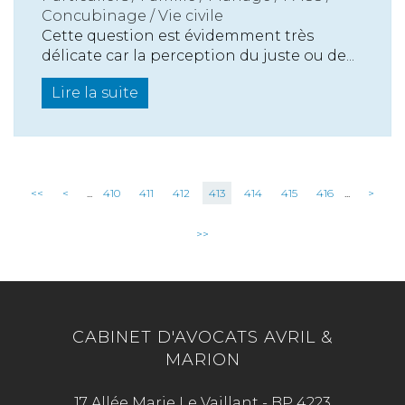
Concubinage / Vie civile
Cette question est évidemment très
délicate car la perception du juste ou de...
Lire la suite
<<
<
...
410
411
412
413
414
415
416
...
>
>>
CABINET D'AVOCATS AVRIL &
MARION
17 Allée Marie Le Vaillant - BP 4223