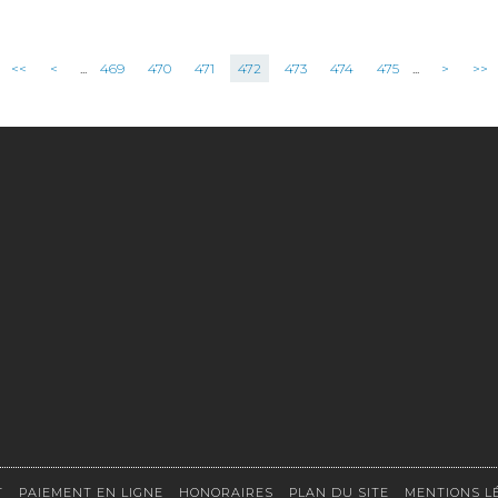
<<
<
...
469
470
471
472
473
474
475
...
>
>>
T
PAIEMENT EN LIGNE
HONORAIRES
PLAN DU SITE
MENTIONS L