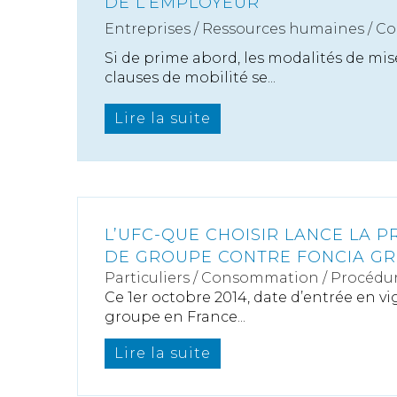
DE L’EMPLOYEUR
Entreprises
/
Ressources humaines
/
Co
Si de prime abord, les modalités de mi
clauses de mobilité se...
Lire la suite
L’UFC-QUE CHOISIR LANCE LA P
DE GROUPE CONTRE FONCIA G
Particuliers
/
Consommation
/
Procédu
Ce 1er octobre 2014, date d’entrée en vi
groupe en France...
Lire la suite