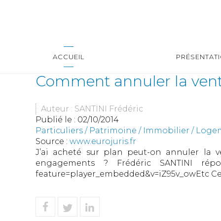
ACCUEIL
PRÉSENTAT
Comment annuler la vent
Auteur : SANTINI Frédéric
Publié le :
02/10/2014
Particuliers
/
Patrimoine
/
Immobilier / Log
Source :
www.eurojuris.fr
J’ai acheté sur plan peut-on annuler la 
engagements ? Frédéric SANTINI répon
feature=player_embedded&v=iZ95v_owEtc Cet