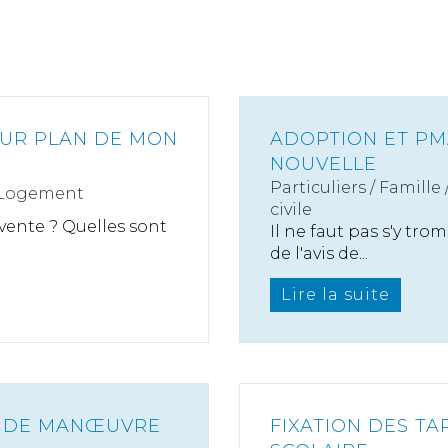
SUR PLAN DE MON
ADOPTION ET PMA
NOUVELLE
Particuliers
/
Famille
 Logement
civile
 vente ? Quelles sont
Il ne faut pas s'y tro
de l'avis de...
Lire la suite
E DE MANŒUVRE
FIXATION DES TA