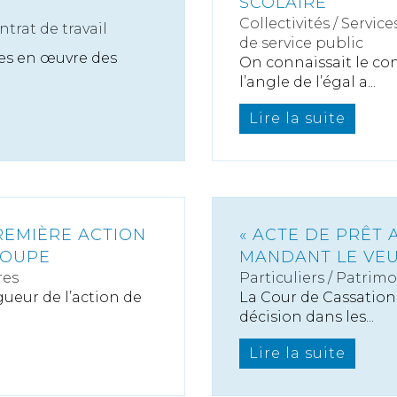
SCOLAIRE
Collectivités
/
Service
ntrat de travail
de service public
ses en œuvre des
On connaissait le con
l’angle de l’égal a...
Lire la suite
REMIÈRE ACTION
« ACTE DE PRÊT 
ROUPE
MANDANT LE VEU
res
Particuliers
/
Patrimo
gueur de l’action de
La Cour de Cassation 
décision dans les...
Lire la suite