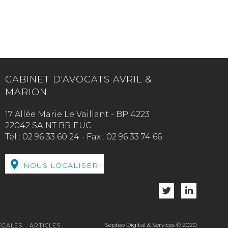
CABINET D'AVOCATS AVRIL &
MARION
17 Allée Marie Le Vaillant - BP 4223
22042 SAINT BRIEUC
Tél :
02 96 33 60 24
-
Fax :
02 96 33 74 66
NOUS LOCALISER
Septeo Digital & Services © 2020
ÉGALES
ARTICLES