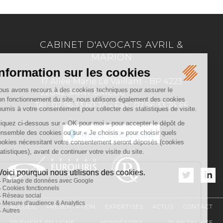
CABINET D'AVOCATS AVRIL &
MARION
17 Allée Marie Le Vaillant - BP 4223
22042 SAINT BRIEUC
Tél :
02 96 33 60 24
-
Fax :
02 96 33 74 66
NOUS LOCALISER
ACCUEIL
PRÉSENTATION
EXPERTISES
ACTUS
CONTACT
PAIEMENT EN LIGNE
HONORAIRES
PLAN DU SITE