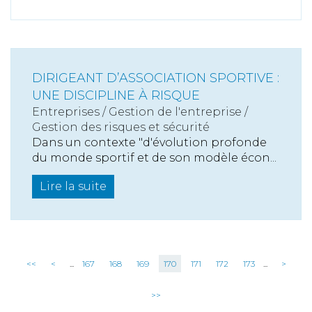
DIRIGEANT D’ASSOCIATION SPORTIVE :
UNE DISCIPLINE À RISQUE
Entreprises
/
Gestion de l'entreprise
/
Gestion des risques et sécurité
Dans un contexte "d'évolution profonde
du monde sportif et de son modèle écon...
Lire la suite
<<
<
...
167
168
169
170
171
172
173
...
>
>>