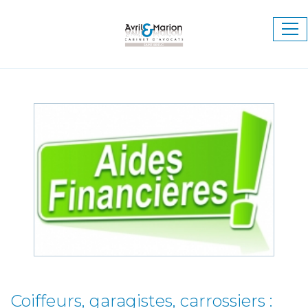
Ouv
le
me
Coiffeurs, garagistes, carrossiers :