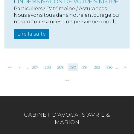
L’INDEMNISATION DE VOTRE SINISTRE
Particuliers
/
Patrimoine
/
Assurances
Nous avons tous dans notre entourage ou
nos connaissances une personne dont l...
Lire la suite
<<
<
...
287
288
289
290
291
292
293
...
>
>>
CABINET D'AVOCATS AVRIL &
MARION