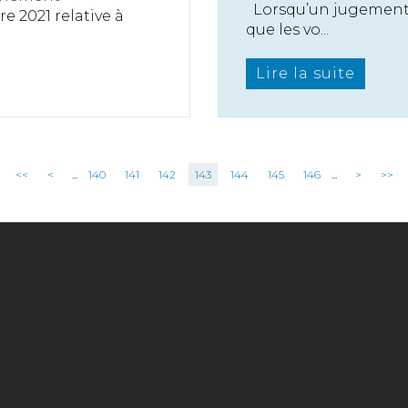
Lorsqu’un jugement es
e 2021 relative à
que les vo...
Lire la suite
<<
<
...
140
141
142
143
144
145
146
...
>
>>