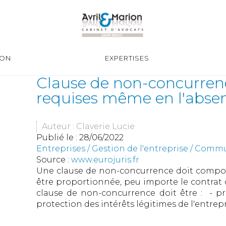
ION
EXPERTISES
Clause de non-concurrenc
requises même en l'absenc
Auteur : Claverie Lucie
Publié le :
28/06/2022
Entreprises
/
Gestion de l'entreprise
/
Commun
Source :
www.eurojuris.fr
Une clause de non-concurrence doit comport
être proportionnée, peu importe le contrat d
clause de non-concurrence doit être : - pro
protection des intérêts légitimes de l'entrepri