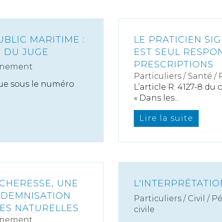
BLIC MARITIME :
LE PRATICIEN S
E DU JUGE
EST SEUL RESPO
PRESCRIPTIONS
nnement
Particuliers
/
Santé
/
due sous le numéro
L’article R. 4127-8 du
« Dans les...
Lire la suite
ÉCHERESSE, UNE
L'INTERPRÉTATIO
NDEMNISATION
Particuliers
/
Civil / P
HES NATURELLES
civile
nnement