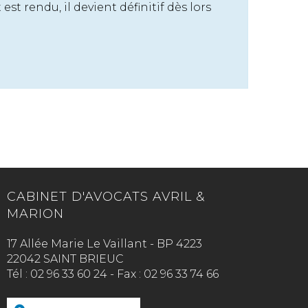
t rendu, il devient définitif dès lors
CABINET D'AVOCATS AVRIL &
MARION
17 Allée Marie Le Vaillant - BP 4223
22042 SAINT BRIEUC
Tél :
02 96 33 60 24
-
Fax :
02 96 33 74 66