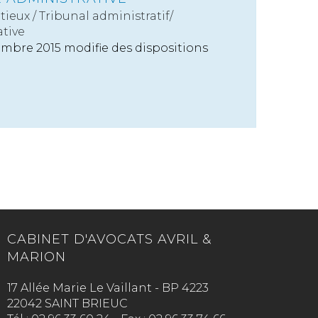
tieux
/
Tribunal administratif/
tive
embre 2015 modifie des dispositions
CABINET D'AVOCATS AVRIL &
MARION
17 Allée Marie Le Vaillant - BP 4223
22042 SAINT BRIEUC