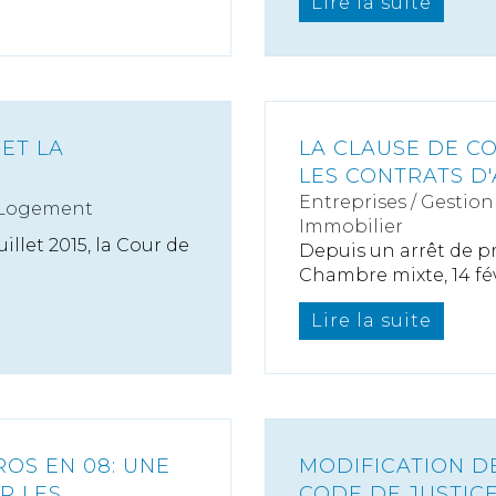
Lire la suite
ET LA
LA CLAUSE DE C
LES CONTRATS D
Entreprises
/
Gestion 
 Logement
Immobilier
illet 2015, la Cour de
Depuis un arrêt de pr
Chambre mixte, 14 févr
Lire la suite
OS EN 08: UNE
MODIFICATION D
R LES
CODE DE JUSTIC