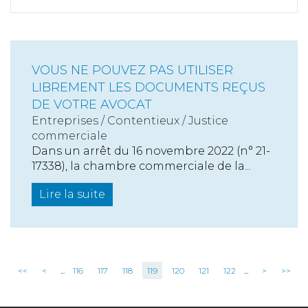
VOUS NE POUVEZ PAS UTILISER
LIBREMENT LES DOCUMENTS REÇUS
DE VOTRE AVOCAT
Entreprises
/
Contentieux
/
Justice
commerciale
Dans un arrêt du 16 novembre 2022 (n° 21-
17338), la chambre commerciale de la...
Lire la suite
<<
<
...
116
117
118
119
120
121
122
...
>
>>