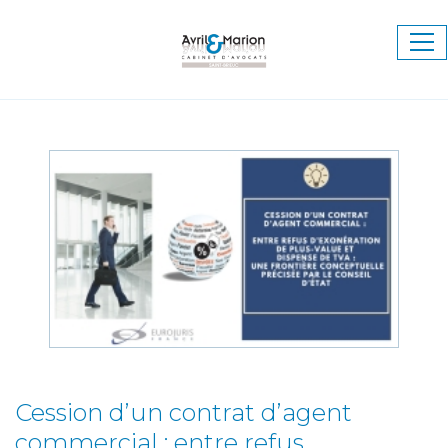
Ouv
le
me
Cession d’un contrat d’agent
commercial : entre refus