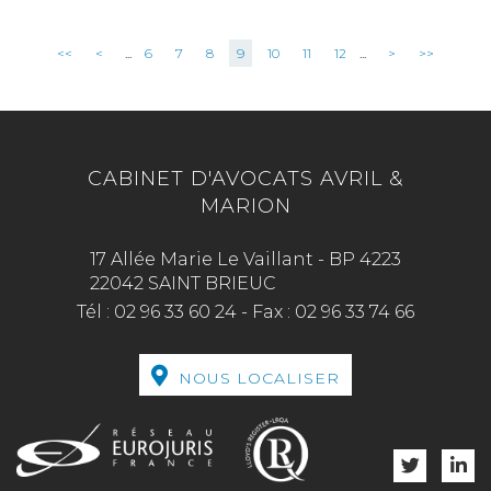
<<
<
...
6
7
8
9
10
11
12
...
>
>>
CABINET D'AVOCATS AVRIL &
MARION
17 Allée Marie Le Vaillant - BP 4223
22042 SAINT BRIEUC
Tél :
02 96 33 60 24
-
Fax :
02 96 33 74 66
NOUS LOCALISER