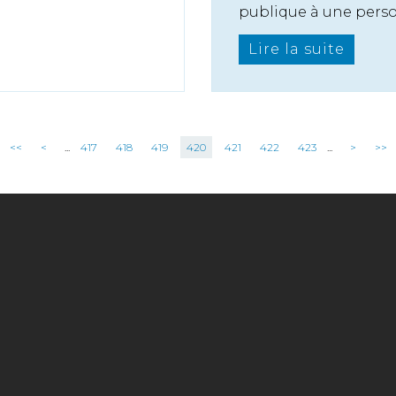
publique à une perso.
Lire la suite
<<
<
...
417
418
419
420
421
422
423
...
>
>>