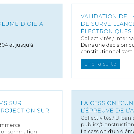
VALIDATION DE L
PLUME D’OIE À
DE SURVEILLANC
ÉLECTRONIQUES 
Collectivités
/
Interna
804 et jusqu’à
Dans une décision du
constitutionnel s'est 
Lire la suite
LMS SUR
LA CESSION D’UN
PROJECTION SUR
L’ÉPREUVE DE L’
Collectivités
/
Urbani
publics/Constructio
ommerce
La cession d'un élém
la consommation