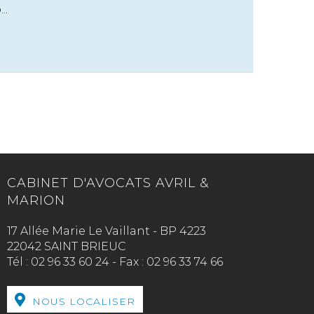
..
CABINET D'AVOCATS AVRIL &
MARION
17 Allée Marie Le Vaillant - BP 4223
22042 SAINT BRIEUC
Tél :
02 96 33 60 24
-
Fax :
02 96 33 74 66
NOUS LOCALISER