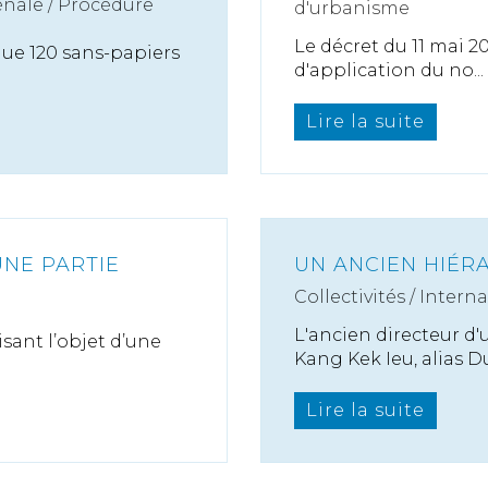
nale / Procédure
d'urbanisme
Le décret du 11 mai 20
que 120 sans-papiers
d'application du no...
Lire la suite
UNE PARTIE
UN ANCIEN HIÉR
Collectivités
/
Interna
L'ancien directeur d
isant l’objet d’une
Kang Kek Ieu, alias Du.
Lire la suite