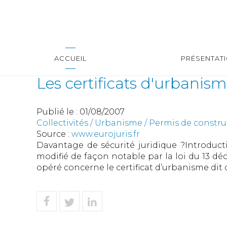
ACCUEIL
PRÉSENTAT
Les certificats d'urbanis
Publié le :
01/08/2007
Collectivités
/
Urbanisme
/
Permis de constr
Source :
www.eurojuris.fr
Davantage de sécurité juridique ?Introducti
modifié de façon notable par la loi du 13 d
opéré concerne le certificat d’urbanisme dit d