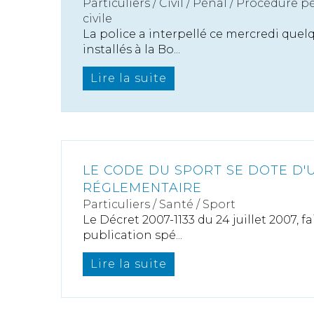
Particuliers
/
Civil / Pénal
/
Procédure pé
civile
La police a interpellé ce mercredi quel
installés à la Bo...
Lire la suite
LE CODE DU SPORT SE DOTE D'
RÉGLEMENTAIRE
Particuliers
/
Santé
/
Sport
Le Décret 2007-1133 du 24 juillet 2007, fa
publication spé...
Lire la suite