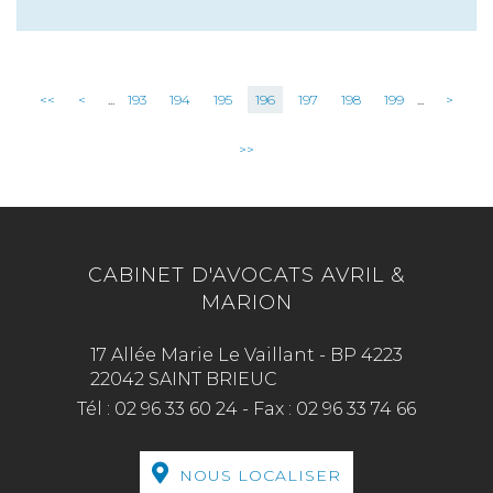
<<
<
...
193
194
195
196
197
198
199
...
>
>>
CABINET D'AVOCATS AVRIL &
MARION
17 Allée Marie Le Vaillant - BP 4223
22042 SAINT BRIEUC
Tél :
02 96 33 60 24
-
Fax :
02 96 33 74 66
NOUS LOCALISER