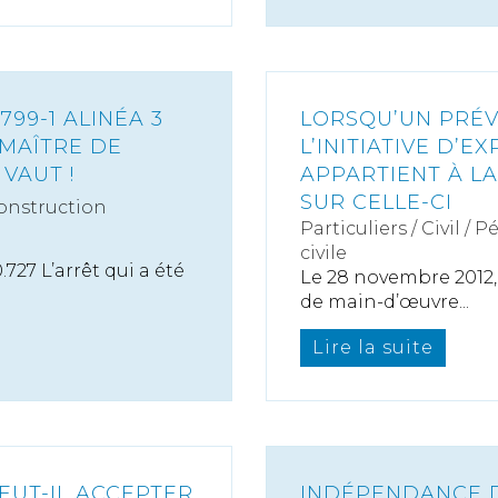
99-1 ALINÉA 3
LORSQU’UN PRÉV
 MAÎTRE DE
L’INITIATIVE D’E
VAUT !
APPARTIENT À LA
SUR CELLE-CI
onstruction
Particuliers
/
Civil / P
civile
727 L’arrêt qui a été
Le 28 novembre 2012, u
de main-d’œuvre...
Lire la suite
EUT-IL ACCEPTER
INDÉPENDANCE DE