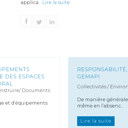
applica...
Lire la suite
UIPEMENTS
RESPONSABILITÉ,
ME DES ESPACES
GEMAPI
ORAL
Collectivités
/
Enviro
onstruire/ Documents
De manière générale, 
ge et d’équipements
même en l’absenc...
Lire la suite