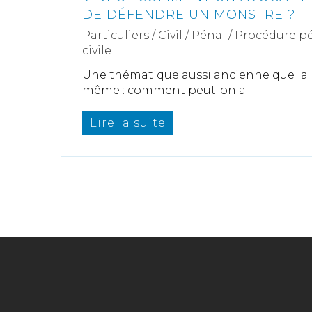
DE DÉFENDRE UN MONSTRE ?
Particuliers
/
Civil / Pénal
/
Procédure pé
civile
Une thématique aussi ancienne que la p
même : comment peut-on a...
Lire la suite