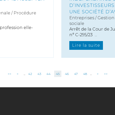
D’INVESTISSEUR
UNE SOCIÉTÉ D’A
nale / Procédure
Entreprises
/
Gestion 
sociale
rofession elle-
Arrêt de la Cour de J
n° C-295/23 ...
Lire la suite
<<
<
...
42
43
44
45
46
47
48
...
>
>>