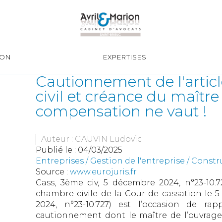
ION
EXPERTISES
Cautionnement de l'articl
civil et créance du maître
compensation ne vaut !
Auteur : GAUVIN Ludovic
Publié le :
04/03/2025
Entreprises
/
Gestion de l'entreprise
/
Constr
Source :
www.eurojuris.fr
Cass, 3ème civ, 5 décembre 2024, n°23-10.7
chambre civile de la Cour de cassation le 
2024, n°23-10.727) est l’occasion de ra
cautionnement dont le maître de l’ouvrage 