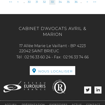
<<
<
...
30
31
32
33
34
35
36
...
>
>>
CABINET D'AVOCATS AVRIL &
MARION
17 Allée Marie Le Vaillant - BP 4223
22042 SAINT BRIEUC
Tél :
02 96 33 60 24
-
Fax :
02 96 33 74 66
NOUS LOCALISER
ACCUEIL
PRÉSENTATION
EXPERTISES
ACTUS
CONTACT