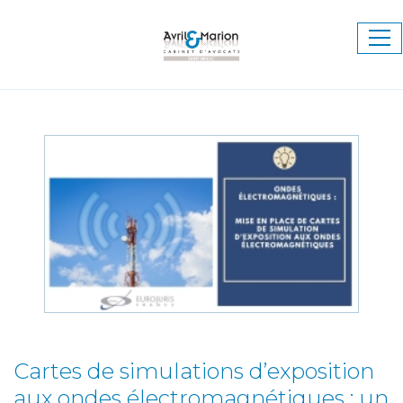
Ouv
le
me
Cartes de simulations d’exposition
aux ondes électromagnétiques : un