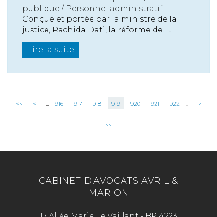
publique / Personnel administratif
Conçue et portée par la ministre de la
justice, Rachida Dati, la réforme de l...
Lire la suite
<<
<
...
916
917
918
919
920
921
922
...
>
>>
CABINET D'AVOCATS AVRIL &
MARION
17 Allée Marie Le Vaillant - BP 4223