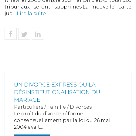
17 février 2008 dans le Journal Officiel:Au total 328
tribunaux seront supprimés.La nouvelle carte
jud...
Lire la suite
UN DIVORCE EXPRESS OU LA
DÉSINSTITUTIONALISATION DU
MARIAGE
Particuliers
/
Famille
/
Divorces
Le droit du divorce réformé
consensuellement par la loi du 26 mai
2004 avait...