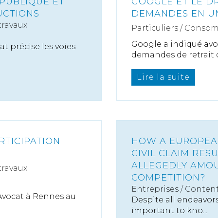
 PUBLIQUE ET
GOOGLE ET LE DRO
UCTIONS
DEMANDES EN U
travaux
Particuliers
/
Consom
Google a indiqué avo
at précise les voies
demandes de retrait de
Lire la suite
RTICIPATION
HOW A EUROPEAN
CIVIL CLAIM RE
ALLEGEDLY AMOU
travaux
COMPETITION?
Entreprises
/
Content
Avocat à Rennes au
Despite all endeavors o
important to kno...