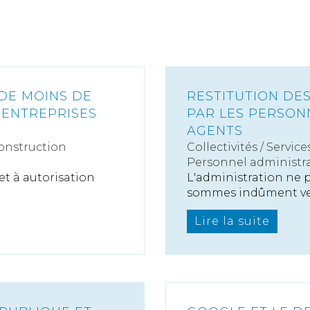
DE MOINS DE
RESTITUTION DE
S ENTREPRISES
PAR LES PERSON
AGENTS
onstruction
Collectivités
/
Service
Personnel administra
et à autorisation
L'administration ne p
sommes indûment ver
Lire la suite