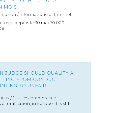
IT À L'OUBLI: 70 000
N MOIS
mation
/
Informatique et Internet
ir reçu depuis le 30 mai 70 000
 li...
 JUDGE SHOULD QUALIFY A
SULTING FROM CONDUCT
NTING TO UNFAIR
ieux
/
Justice commerciale
f unification, in Europe, it is still