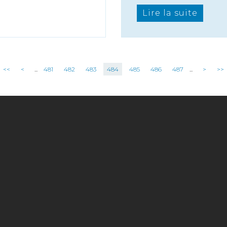
Lire la suite
<<
<
...
481
482
483
484
485
486
487
...
>
>>