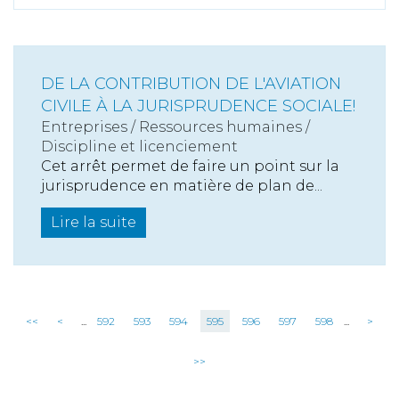
DE LA CONTRIBUTION DE L'AVIATION
CIVILE À LA JURISPRUDENCE SOCIALE!
Entreprises
/
Ressources humaines
/
Discipline et licenciement
Cet arrêt permet de faire un point sur la
jurisprudence en matière de plan de...
Lire la suite
<<
<
...
592
593
594
595
596
597
598
...
>
>>